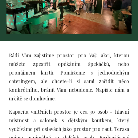
Rádi Vám zajistíme prostor pro Vaši akci, kterou
můžete zpestřit opékáním špekáčků, nebo
pronájmem kurtů. Pomůžeme s jednoduchým
cateringem, ale chcete-li si sami zařídit něco
konkrétního, bránit Vám nebudeme. Napište nám a
určitě se domluvíme.
Kapacita vnitřních prostor je cca 30 osob - hlavní
místnost a salonek s dětským koutkem, který
využíváme při oslavách jako prostor pro raut. Terasa
pojme minimálně 12 dalších osob. Bezbariérový